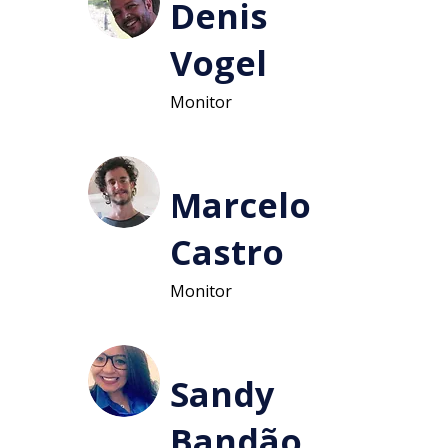
Denis
Vogel
Monitor
Marcelo
Castro
Monitor
Sandy
Bandão