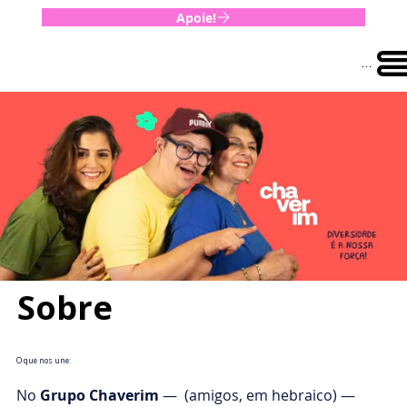
!Apoie
Menu
Sobre
O que nos une:
No
Grupo Chaverim
— (amigos, em hebraico) —